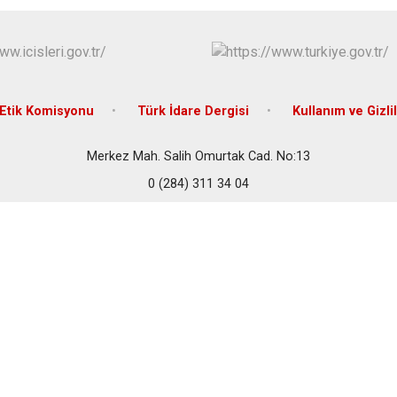
Meriç
Süloğlu
Uzunköprü
Etik Komisyonu
Türk İdare Dergisi
Kullanım ve Gizlil
Merkez Mah. Salih Omurtak Cad. No:13
0 (284) 311 34 04