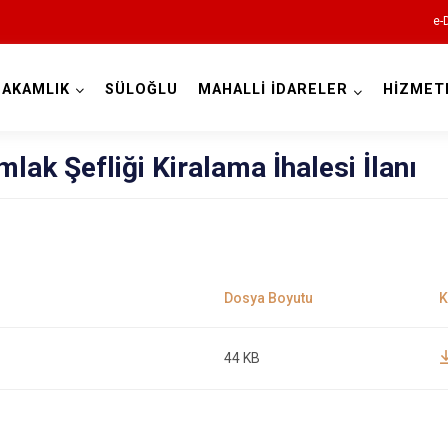
e-
AKAMLIK
SÜLOĞLU
MAHALLİ İDARELER
HİZMET
Edirne
mlak Şefliği Kiralama İhalesi İlanı
Enez
Havsa
44 KB
İpsala
Keşan
Lalapaşa