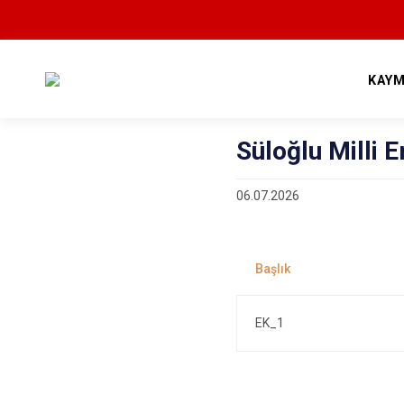
KAYM
Süloğlu Milli E
06.07.2026
EK_1