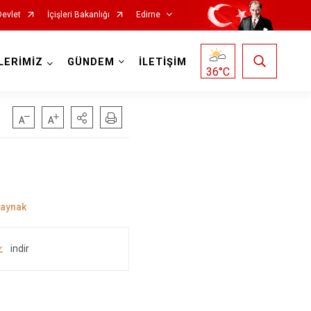
Devlet
İçişleri Bakanlığı
Edirne
LERİMİZ
GÜNDEM
İLETİŞİM
36
°C
indir