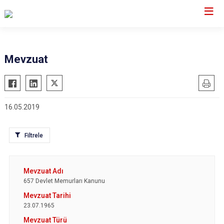
Edirne
Mevzuat
Enez
Havsa
16.05.2019
İpsala
Keşan
Filtrele
Lalapaşa
Meriç
Süloğlu
657 Devlet Memurları Kanunu
Uzunköprü
23.07.1965