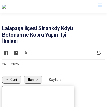
Edirne
Lalapaşa İlçesi Sinanköy Köyü
Betonarme Köprü Yapım İşi
Enez
İhalesi
Havsa
İpsala
Keşan
25.09.2025
Lalapaşa
Meriç
Geri
İleri
Sayfa:
/
Süloğlu
Uzunköprü