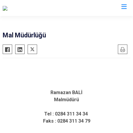
Edirne
Mal Müdürlüğü
Enez
Havsa
İpsala
Keşan
Lalapaşa
Ramazan BALİ
Meriç
Malmüdürü
Süloğlu
Uzunköprü
Tel : 0284 311 34 34
Faks : 0284 311 34 79