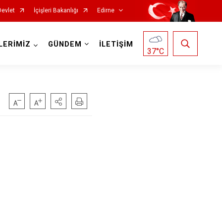
Devlet
İçişleri Bakanlığı
Edirne
LERİMİZ
GÜNDEM
İLETİŞİM
37
°C