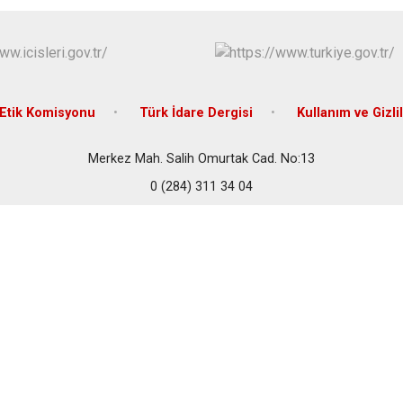
Meriç
Süloğlu
Uzunköprü
Etik Komisyonu
Türk İdare Dergisi
Kullanım ve Gizlil
Merkez Mah. Salih Omurtak Cad. No:13
0 (284) 311 34 04