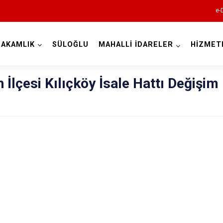
e-
AKAMLIK
SÜLOĞLU
MAHALLİ İDARELER
HİZMET
Edirne
n İlçesi Kılıçköy İsale Hattı Değişim
Enez
Havsa
İpsala
Keşan
Lalapaşa