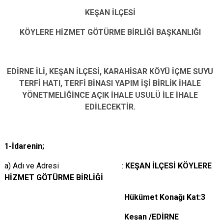
KEŞAN İLÇESİ
KÖYLERE HİZMET GÖTÜRME BİRLİĞİ BAŞKANLIĞI
EDİRNE İLİ, KEŞAN İLÇESİ, KARAHİSAR KÖYÜ İÇME SUYU
TERFİ HATI, TERFİ BİNASI YAPIM İŞİ BİRLİK İHALE
YÖNETMELİĞİNCE AÇIK İHALE USULÜ İLE İHALE
EDİLECEKTİR.
1-İdarenin;
a) Adı ve Adresi :
KEŞAN
İLÇESİ KÖYLERE
HİZMET GÖTÜRME BİRLİĞİ
Hükümet Konağı Kat:3
Keşan /EDİRNE