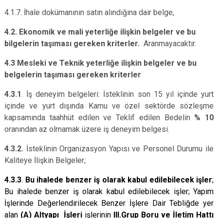
4.1.7. İhale dokümanının satın alındığına dair belge,
4.2. Ekonomik ve mali yeterliğe ilişkin belgeler ve bu
bilgelerin taşıması gereken kriterler.
Aranmayacaktır.
4.3 Mesleki ve Teknik yeterliğe ilişkin belgeler ve bu
belgelerin taşıması gereken kriterler
4.3.1
. İş deneyim belgeleri: İsteklinin son 15 yıl içinde yurt
içinde ve yurt dışında Kamu ve özel sektörde sözleşme
kapsamında taahhüt edilen ve Teklif edilen Bedelin
% 10
oranından az olmamak üzere iş deneyim belgesi.
4.3.2.
İsteklinin Organizasyon Yapısı ve Personel Durumu ile
Kaliteye İlişkin Belgeler;
4.3.3
.
Bu ihalede benzer iş olarak kabul edilebilecek işler
;
Bu ihalede benzer iş olarak kabul edilebilecek işler; Yapım
İşlerinde Değerlendirilecek Benzer İşlere Dair Tebliğde yer
alan
(A) Altyapı İşleri
işlerinin
III.Grup Boru ve İletim Hattı