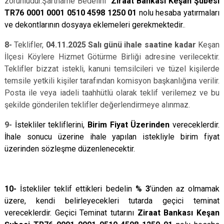
zorunludur.Şartname Bedelini
Ziraat Bankası Keşan Şubesi
TR76 0001 0001 0510 4598 1250 01
nolu hesaba yatırmaları
ve dekontlarının dosyaya eklemeleri gerekmektedir.
.
8-
Teklifler,
04.11.2025 Salı günü
ihale saatine kadar
Keşan
İlçesi Köylere Hizmet Götürme Birliği adresine verilecektir.
Teklifler bizzat istekli, kanuni temsilcileri ve tüzel kişilerde
temsile yetkili kişiler tarafından komisyon başkanlığına verilir.
Posta ile veya iadeli taahhütlü olarak teklif verilemez ve bu
şekilde gönderilen teklifler değerlendirmeye alınmaz.
9-
İstekliler tekliflerini,
Birim Fiyat Üzerinden
vereceklerdir.
İhale sonucu üzerine ihale yapılan istekliyle birim fiyat
üzerinden sözleşme düzenlenecektir.
10-
İstekliler teklif ettikleri bedelin
% 3
’ünden az olmamak
üzere, kendi belirleyecekleri tutarda geçici teminat
vereceklerdir. Geçici Teminat tutarını
Ziraat Bankası Keşan