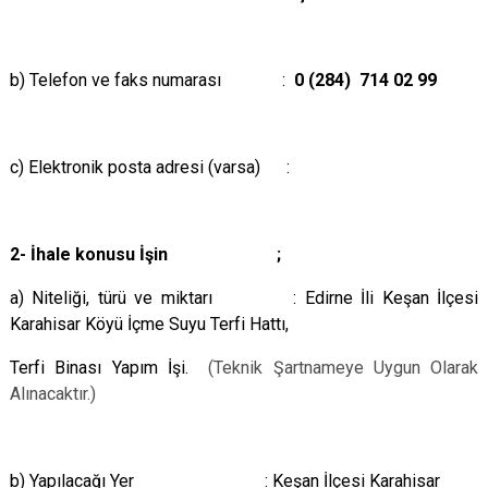
b) Telefon ve faks numarası :
0 (284) 714 02 99
c)
Elektronik posta adresi (varsa) :
2- İhale konusu İşin ;
a) Niteliği, türü ve miktarı
:
Edirne İli Keşan İlçesi
Karahisar Köyü İçme Suyu Terfi Hattı,
Terfi Binası Yapım İşi.
(Teknik Şartnameye Uygun Olarak
Alınacaktır.)
b) Yapılacağı Yer
:
Keşan İlçesi Karahisar