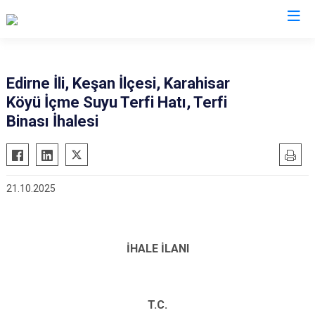
Edirne
Edirne İli, Keşan İlçesi, Karahisar
Köyü İçme Suyu Terfi Hatı, Terfi
Enez
Binası İhalesi
Havsa
İpsala
Keşan
21.10.2025
Lalapaşa
Meriç
Süloğlu
İHALE İLANI
Uzunköprü
T.C.