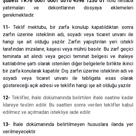
Şubesi TR76 0001 0001 0510 4598 1250 01
nolu hesaba
yatırmaları ve dekontlarının dosyaya eklemeleri
gerekmektedir.
11-
Teklif mektubu, bir zarfa konulup kapatıldıktan sonra
zarfın üzerine isteklinin adı, soyadı veya ticaret unvanı ile
hangi işe ait olduğu yazılır. Zarfın yapıştırılan yeri istekli
tarafından imzalanır, kaşesi veya mührü basılır. Bu zarf geçici
teminata ait alındı veya geçici teminat belgesi ve ihaleye
katılabilme şartı olarak istenilen diğer belgelerle birlikte ikinci
bir zarfa konularak kapatılır. Dış zarfın üzerine isteklinin adı ve
soyadı veya ticaret unvanı ile tebligata esas olarak
göstereceği açık adresi ve teklifin hangi işe ait olduğu yazılır.
12-
Teklifler, ihale dokümanında belirtilen ihale saatine kadar
İdareye teslim edilir. Bu saatten sonra verilen teklifler kabul
edilmez ve açılmadan istekliye iade edilir.
13-
İhale dokümanında belirtilmeyen hususlara ilanda yer
verilmeyecektir.