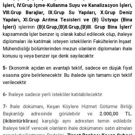
İşleri, IV.Grup İçme-Kullanma Suyu ve Kanalizasyon İşleri,
VIII.Grup Barajlar, IX.Grup Su Yapıları, X.Grup Deniz
Yapıları, XI.Grup Arıtma Tesisleri ve (B) Üstyapı (Bina
İşleri)
işlerinin
(B)I.Grup,(B)II.Grup,(B)III. Grup Bina İşleri’
kapsamında İşler benzer iş olarak kabul edilecek olup, ihaleye
diplomaları ile katılmak isteyen isteklilerin Fakültelerin İnşaat
Mühendisliği bölümlerinden mezun olanların diplomaları ihale
konusu iş veya benzer işe denk sayılacaktır.
5-
Ekonomik açıdan en avantajlı teklif, sadece en düşük fiyat
esasına göre belirlenecektir. Bu ihalede işin tamamı için teklif
verilecektir.
6-
İhaleye sadece yerli istekliler katılabilecektir.
7-
İhale dokümanı, Keşan Köylere Hizmet Götürme Birliği
Başkanlığı adresinde görülebilir ve
2.000,00 TL.
(ikibintürklirası
) karşılığı aynı adresten temin edilebilir.
İhaleye teklif verecek olanların ihale dokümanını satın almaları