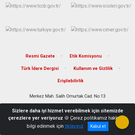
Resmi Gazete
Etik Komisyonu
Türk İdare Dergisi
Kullanım ve Gizlilik
Erişilebilirlik
Merkez Mah. Salih Omurtak Cad. No:13
0 (284) 311 34 04
Sizlere daha iyi hizmet verebilmek için sitemizde
çerezlere yer veriyoruz
🍪 Çerez politikamız hakkında
bilgi edinmek için
tıklayınız
Kabul et