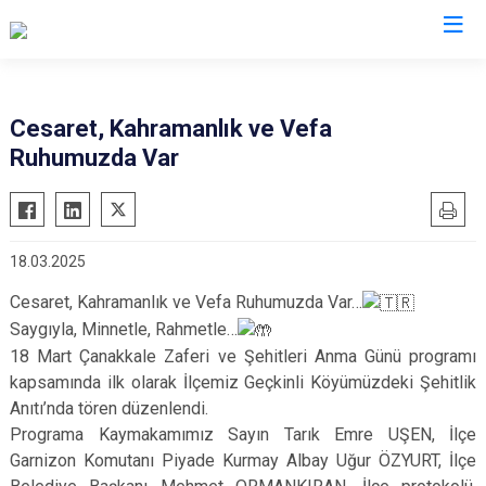
Edirne
Cesaret, Kahramanlık ve Vefa
Ruhumuzda Var
Enez
Havsa
İpsala
18.03.2025
Keşan
Cesaret, Kahramanlık ve Vefa Ruhumuzda Var…
Lalapaşa
Saygıyla, Minnetle, Rahmetle…
Meriç
18 Mart Çanakkale Zaferi ve Şehitleri Anma Günü programı
Süloğlu
kapsamında ilk olarak İlçemiz Geçkinli Köyümüzdeki Şehitlik
Uzunköprü
Anıtı’nda tören düzenlendi.
Programa Kaymakamımız Sayın Tarık Emre UŞEN, İlçe
Garnizon Komutanı Piyade Kurmay Albay Uğur ÖZYURT, İlçe