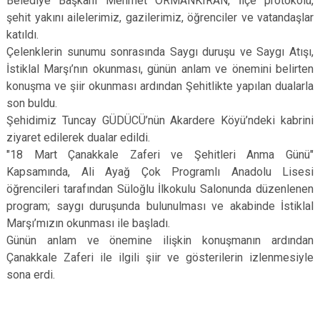
Belediye Başkanı Mehmet ORMANKIRAN, İlçe protokolü,
şehit yakını ailelerimiz, gazilerimiz, öğrenciler ve vatandaşlar
katıldı.
Çelenklerin sunumu sonrasında Saygı duruşu ve Saygı Atışı,
İstiklal Marşı’nın okunması, günün anlam ve önemini belirten
konuşma ve şiir okunması ardından Şehitlikte yapılan dualarla
son buldu.
Şehidimiz Tuncay GÜDÜCÜ’nün Akardere Köyü’ndeki kabrini
ziyaret edilerek dualar edildi.
"18 Mart Çanakkale Zaferi ve Şehitleri Anma Günü"
Kapsamında, Ali Ayağ Çok Programlı Anadolu Lisesi
öğrencileri tarafından Süloğlu İlkokulu Salonunda düzenlenen
program; saygı duruşunda bulunulması ve akabinde İstiklal
Marşı’mızın okunması ile başladı.
Günün anlam ve önemine ilişkin konuşmanın ardından
Çanakkale Zaferi ile ilgili şiir ve gösterilerin izlenmesiyle
sona erdi.