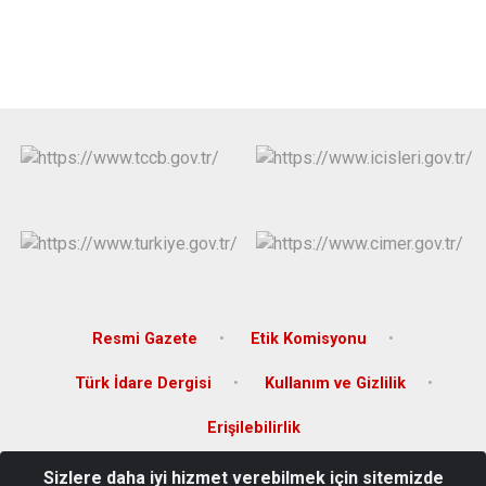
Resmi Gazete
Etik Komisyonu
Türk İdare Dergisi
Kullanım ve Gizlilik
Erişilebilirlik
Sizlere daha iyi hizmet verebilmek için sitemizde
Merkez Mah. Salih Omurtak Cad. No:13