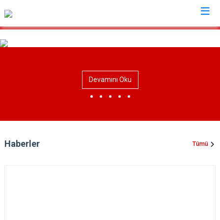
Edirne
Enez
Devamını Oku
Havsa
İpsala
Keşan
Lalapaşa
Haberler
Tümü
Meriç
Süloğlu
Uzunköprü